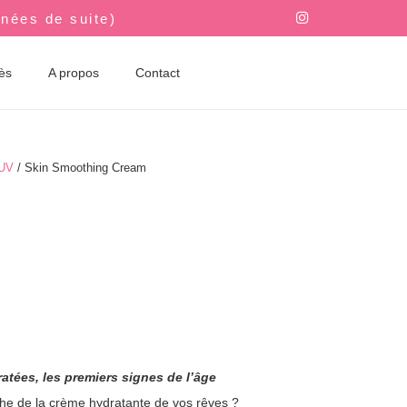
nnées de suite)
rès
A propos
Contact
 UV
/ Skin Smoothing Cream
atées, les premiers signes de l’âge
he de la crème hydratante de vos rêves ?