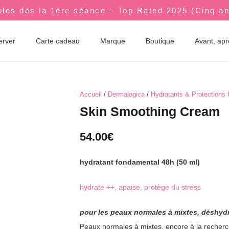
bles dès la 1ère séance – Top Rated 2025 (Cinq a
erver
Carte cadeau
Marque
Boutique
Avant, ap
Accueil
/
Dermalogica
/
Hydratants & Protections
Skin Smoothing Cream
54.00
€
hydratant fondamental 48h
(50 ml)
hydrate ++, apaise, protège du stress
pour les peaux normales à mixtes, déshydr
Peaux normales à mixtes, encore à la recherc