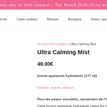
bles dès la 1ère séance – Top Rated 2025 (Cinq a
erver
Carte cadeau
Marque
Boutique
Avant, ap
Accueil
/
Dermalogica
/ Ultra Calming Mist
Ultra Calming Mist
49.00
€
brume apaisante hydratante
(177 ml)
hydrate, apaise, adoucit
Pour les peaux sensibles, ressentant de l’
Cette brume apaisante hydratante calme les rou