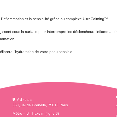
l’inflammation et la sensibilité grâce au complexe UltraCalming™.
gissent sous la surface pour interrompre les déclencheurs inflammatoire
flammation.
liorera l’hydratation de votre peau sensible.
Adress
35 Quai de Grenelle, 75015 Paris
Métro – Bir Hakeim (ligne 6)