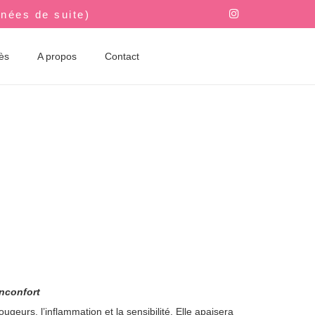
nnées de suite)
rès
A propos
Contact
inconfort
geurs, l’inflammation et la sensibilité. Elle apaisera