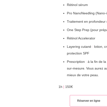
Rétinol sérum
Pro NanoNeedling (Nano-i
Traitement en profondeur
One Step Prep (pour prépa
Rétinol Accelerator
Layering cutané
:
lotion, 
protection SPF
Prescription
:
à la fin de l
sur-mesure. Vous aurez au
mieux de votre peau.
1h
|
150€
Réserver en ligne