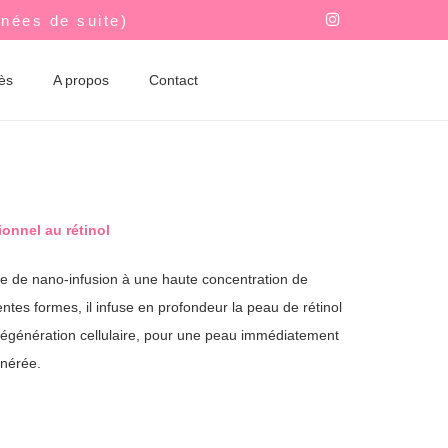
nnées de suite)
rès
A propos
Contact
onnel au rétinol
ée de nano-infusion à une haute concentration de
entes formes, il infuse en profondeur la peau de rétinol
 régénération cellulaire, pour une peau immédiatement
énérée.