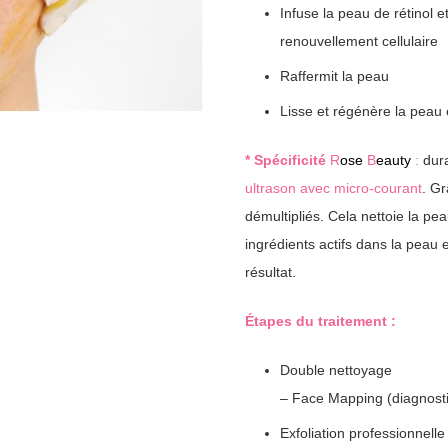
Infuse la peau de rétinol e
renouvellement
cellulaire
Raffermit
la peau
Lisse
et régénère la peau 
* Spécificité
R
ose
B
eauty
:
dura
ultrason avec micro-courant
. Gr
démultipliés. Cela nettoie la pe
ingrédients actifs dans la peau 
résultat.
Étapes du
traitement
:
Double nettoyage
– Face Mapping (diagnost
Exfoliation professionnelle