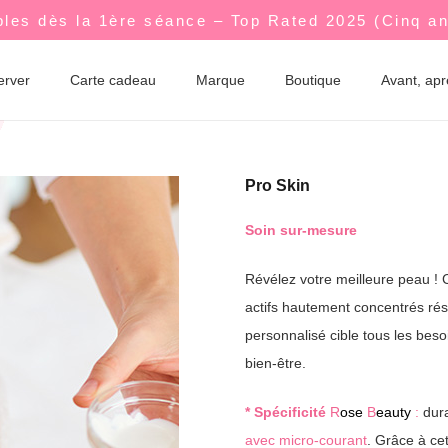
bles dès la 1ère séance – Top Rated 2025 (Cinq a
erver
Carte cadeau
Marque
Boutique
Avant, ap
Pro Skin
Soin sur-mesure
Révélez votre meilleure peau !
actifs hautement concentrés rés
personnalisé cible tous les bes
bien-être.
* Spécificité
R
ose
B
eauty
:
dura
avec micro-courant
. Grâce à cet