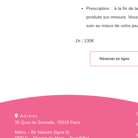
Prescription
:
à la fin de l
produits sur-mesure. Vous
soin au mieux de votre pe
1h
|
130€
Réserver en ligne
Adress
35 Quai de Grenelle, 75015 Paris
Métro – Bir Hakeim (ligne 6)