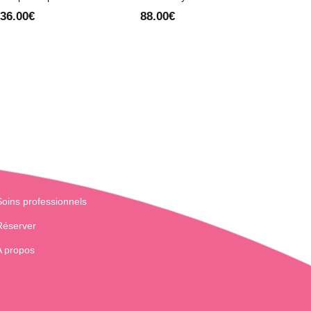
36.00
€
88.00
€
Soins professionnels
Réserver
A propos