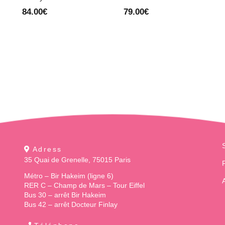
84.00
€
79.00
€
Adress
35 Quai de Grenelle, 75015 Paris
Métro – Bir Hakeim (ligne 6)
RER C – Champ de Mars – Tour Eiffel
Bus 30 – arrêt Bir Hakeim
Bus 42 – arrêt Docteur Finlay