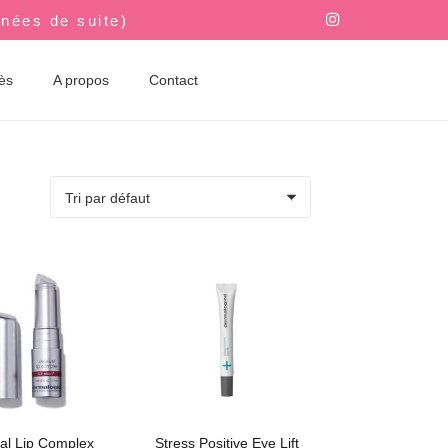
nnées de suite)
rès
A propos
Contact
l Lip Complex
Stress Positive Eye Lift