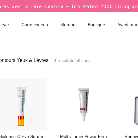
bles dès la 1ère séance – Top Rated 2025 (Cinq a
erver
Carte cadeau
Marque
Boutique
Avant, ap
ontours Yeux & Lèvres
4 résultats affichés
Biolumin-C Eye Serum
Multivitamin Power Firm
Renewa