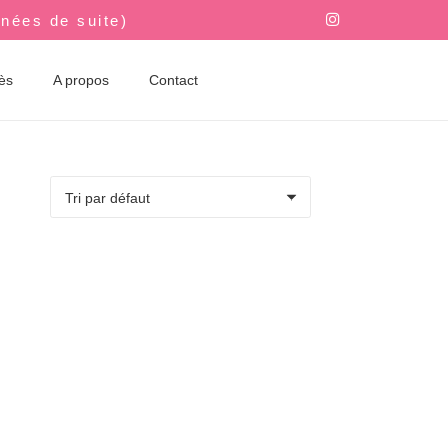
nnées de suite)
rès
A propos
Contact