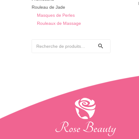
Rouleau de Jade
Masques de Perles
Rouleaux de Massage
C
pr
a
Recherche
pl
pour :
va
Le
op
pe
êt
ch
su
la
pa
du