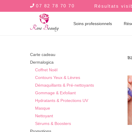
07 82 78 70 70
Résultats visi
Soins professionnels
Rés
Carte cadeau
tr
Dermalogica
Coffret Noël
Contours Yeux & Lèvres
Démaquillants & Pré-nettoyants
Gommage & Exfoliant
Hydratants & Protections UV
Masque
Nettoyant
Sérums & Boosters
Promotions