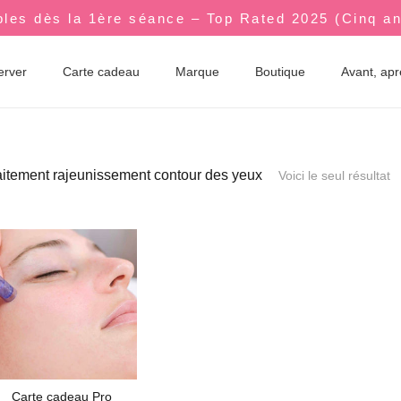
bles dès la 1ère séance – Top Rated 2025 (Cinq a
erver
Carte cadeau
Marque
Boutique
Avant, ap
aitement rajeunissement contour des yeux
Voici le seul résultat
Carte cadeau Pro